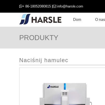
+ 86-18052080815 |
info@harsle.com


Dom
O nas
PRODUKTY
Naciśnij hamulec