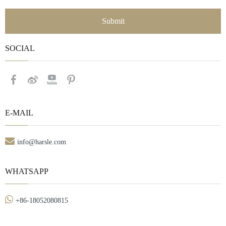
Submit
SOCIAL​​​​​​​
E-MAIL

info@harsle.com
WHATSAPP

+86-18052080815