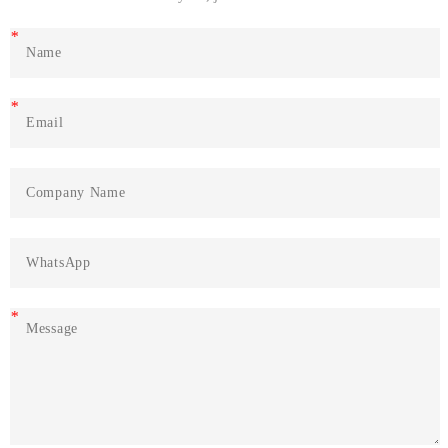
*
*
*