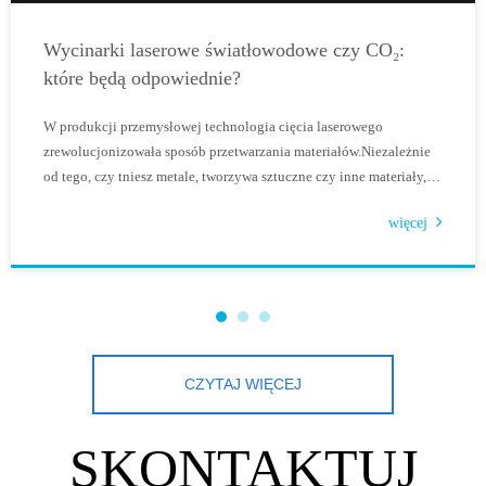
Wycinarki laserowe światłowodowe czy CO₂:
które będą odpowiednie?
W produkcji przemysłowej technologia cięcia laserowego
zrewolucjonizowała sposób przetwarzania materiałów.Niezależnie
od tego, czy tniesz metale, tworzywa sztuczne czy inne materiały,
wybór odpowiedniej maszyny do cięcia laserowego ma kluczowe
więcej
znaczenie dla wydajności, precyzji i opłacalności.Dwa z najbardziej
p
CZYTAJ WIĘCEJ
SKONTAKTUJ