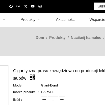
Kalk
Produkty
Aktualności
Wsparci
Dom
/
Produkty
/
Naciśnij hamulec
Gigantyczna prasa krawędziowa do produkcji lek
słupów
Model：
Giant-Bend
marka produktu：
HARSLE
Ilość：