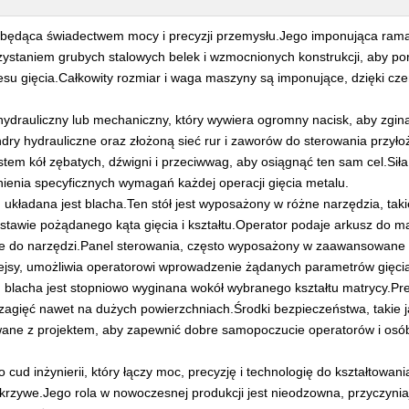
będąca świadectwem mocy i precyzji przemysłu.Jego imponująca rama
ystaniem grubych stalowych belek i wzmocnionych konstrukcji, aby po
su gięcia.Całkowity rozmiar i waga maszyny są imponujące, dzięki cz
hydrauliczny lub mechaniczny, który wywiera ogromny nacisk, aby zgina
ndry hydrauliczne oraz złożoną sieć rur i zaworów do sterowania przył
tem kół zębatych, dźwigni i przeciwwag, aby osiągnąć ten sam cel.Siła 
ienia specyficznych wymagań każdej operacji gięcia metalu.
 układana jest blacha.Ten stół jest wyposażony w różne narzędzia, taki
dstawie pożądanego kąta gięcia i kształtu.Operator podaje arkusz do m
suje do narzędzi.Panel sterowania, często wyposażony w zaawansowane
rfejsy, umożliwia operatorowi wprowadzenie żądanych parametrów gięci
 blacha jest stopniowo wyginana wokół wybranego kształtu matrycy.Pr
zagięć nawet na dużych powierzchniach.Środki bezpieczeństwa, takie j
rowane z projektem, aby zapewnić dobre samopoczucie operatorów i osó
cud inżynierii, który łączy moc, precyzję i technologię do kształtowani
 krzywe.Jego rola w nowoczesnej produkcji jest nieodzowna, przyczynia