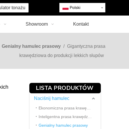
ulator tonażu
Polski
e
Showroom
Kontakt
/
Genialny hamulec prasowy
/
Gigantyczna prasa
krawędziowa do produkcji lekkich słupów
kich
LISTA PRODUKTÓW
Naciśnij hamulec
Ekonomiczna prasa krawędziowa
Inteligentna prasa krawędziowa
Genialny hamulec prasowy