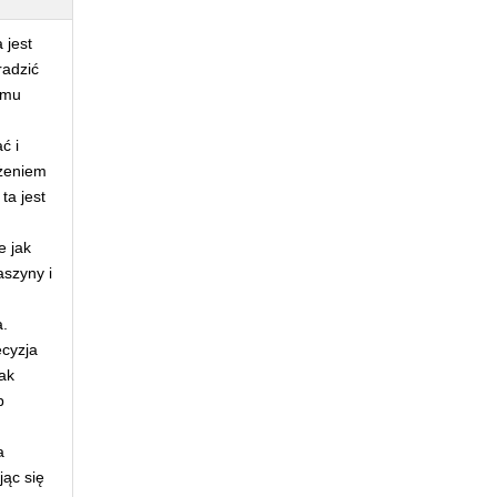
 jest
radzić
emu
ć i
ożeniem
ta jest
e jak
aszyny i
a.
ecyzja
ak
b
a
jąc się