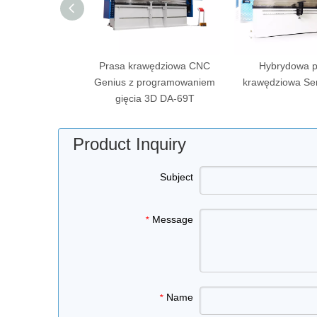
wędziowa Genius
Prasa krawędziowa CNC
Hybrydowa p
100T/3200 z DA-
Genius z programowaniem
krawędziowa Se
69T
gięcia 3D DA-69T
Product Inquiry
Subject
Message
*
Name
*