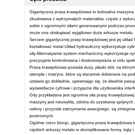
Gigantyczna prasa krawędziowa to kolosalna maszyna 
zbudowana z wytrzymałych materiałów, często z wykorz
sobie z ogromnymi siłami generowanymi podczas proce
może ona obsługiwać wyjątkowo duże arkusze metalu.
Sercem gigantycznej prasy krawędziowej jest jej układ 
kształtować metal.Układ hydrauliczny wykorzystuje cyli
siły.Alternatywnie system mechaniczny wykorzystuje sys
precyzyjnie kontrolowana i dostosowywana w celu spełn
Prasa krawędziowa posiada duży, płaski stół, na którym
stemple i matryce, które są starannie dobierane na po
ustawia go dokładnie, upewniając się, że idealnie pa
wyświetlacze cyfrowe i przyjazne dla użytkownika inte
Gdy przykładana jest ogromna siła prasy krawędziowej,
maszyny jest niezwykła, zdolna do uzyskania spójnych 
osłony i przyciski zatrzymania awaryjnego, są zinteg
postronnych.
Ogólnie rzecz biorąc, gigantyczna prasa krawędziowa to 
ciężkich arkuszy metalu w skomplikowane formy, kąty i