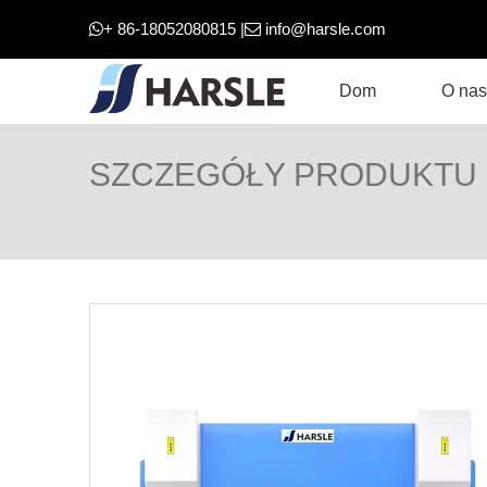
+ 86-18052080815 |
info@harsle.com


Dom
O nas
SZCZEGÓŁY PRODUKTU