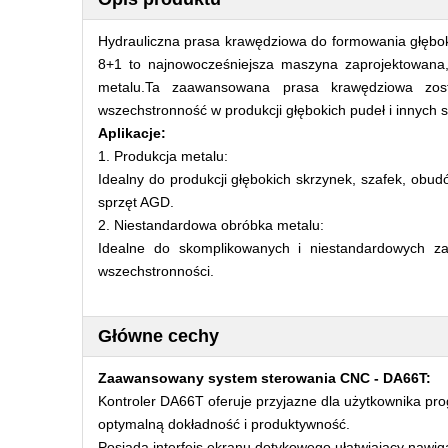
Hydrauliczna prasa krawędziowa do formowania głęb
8+1 to najnowocześniejsza maszyna zaprojektowana
metalu.Ta zaawansowana prasa krawędziowa zost
wszechstronność w produkcji głębokich pudeł i innych 
Aplikacje:
1. Produkcja metalu:
Idealny do produkcji głębokich skrzynek, szafek, obudó
sprzęt AGD.
2. Niestandardowa obróbka metalu:
Idealne do skomplikowanych i niestandardowych z
wszechstronności.
Główne cechy
Zaawansowany system sterowania CNC - DA66T:
Kontroler DA66T oferuje przyjazne dla użytkownika pr
optymalną dokładność i produktywność.
Posiada interfejs ekranu dotykowego ułatwiający nawiga