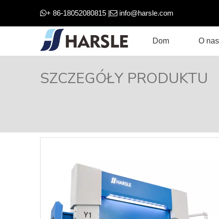
+ 86-18052080815 |
info@harsle.com


Dom
O nas
SZCZEGÓŁY PRODUKTU