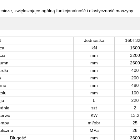
nicze, zwiększające ogólną funkcjonalność i elastyczność maszyny.
t
Jednostka
160T3
ąca
kN
1600
cia
mm
3200
lumn
mm
2600
rdła
mm
400
m
mm
200
enne
mm
480
tołu
mm
100
eju
L
220
ednie
szt
2
serwo
KW
13.2
ompy
ml/obr
25
uliczne
MPa
28
Długość
mm
3600