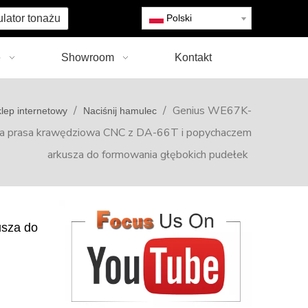
ulator tonażu
Polski
e
Showroom
Kontakt
/
/
Genius WE67K-
lep internetowy
Naciśnij hamulec
a prasa krawędziowa CNC z DA-66T i popychaczem
arkusza do formowania głębokich pudełek
usza do