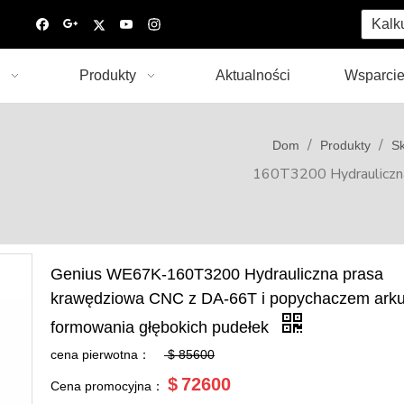
Kalk
Produkty
Aktualności
Wsparci
/
/
Dom
Produkty
Sk
160T3200 Hydrauliczn
Genius WE67K-160T3200 Hydrauliczna prasa
krawędziowa CNC z DA-66T i popychaczem ark
formowania głębokich pudełek
cena pierwotna：
$
85600
$
72600
Cena promocyjna：