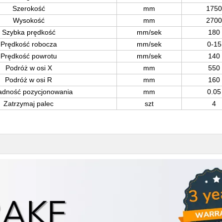
Szerokość
mm
1750
Wysokość
mm
2700
Szybka prędkość
mm/sek
180
Prędkość robocza
mm/sek
0-15
Prędkość powrotu
mm/sek
140
Podróż w osi X
mm
550
Podróż w osi R
mm
160
adność pozycjonowania
mm
0.05
Zatrzymaj palec
szt
4