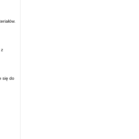
eriałów.
 z
e się do