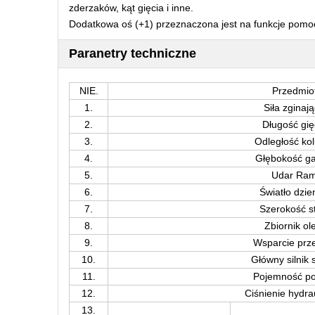
zderzaków, kąt gięcia i inne.
Dodatkowa oś (+1) przeznaczona jest na funkcje pomoc
Paranetry techniczne
NIE.
Przedmio
1.
Siła zginaj
2.
Długość gię
3.
Odległość ko
4.
Głębokość ga
5.
Udar Ra
6.
Światło dzi
7.
Szerokość s
8.
Zbiornik ol
9.
Wsparcie prz
10.
Główny silnik 
11.
Pojemność p
12.
Ciśnienie hydra
13.