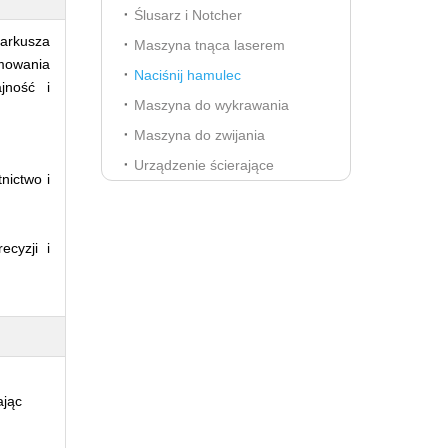
Ślusarz i Notcher
 arkusza
Maszyna tnąca laserem
mowania
Naciśnij hamulec
jność i
Maszyna do wykrawania
Maszyna do zwijania
Urządzenie ścierające
nictwo i
cyzji i
ając