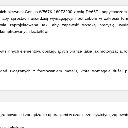
okich skrzynek Genius WE67K-160T3200 z osią DA66T i popychaczem
, aby sprostać najbardziej wymagającym potrzebom w zakresie for
ała zaprojektowana tak, aby zapewnić wysoką precyzję, wyda
skomplikowanych kształtów.
w i innych elementów, obsługujących branże takie jak motoryzacja, lot
adań związanych z formowaniem metalu, które wymagają dużej pre
ogramowanie i zarządzanie operacjami w czasie rzeczywistym, zapewni
cję i obsługę.