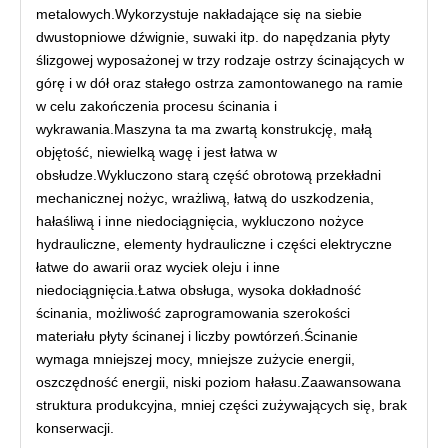
metalowych.Wykorzystuje nakładające się na siebie
dwustopniowe dźwignie, suwaki itp. do napędzania płyty
ślizgowej wyposażonej w trzy rodzaje ostrzy ścinających w
górę i w dół oraz stałego ostrza zamontowanego na ramie
w celu zakończenia procesu ścinania i
wykrawania.Maszyna ta ma zwartą konstrukcję, małą
objętość, niewielką wagę i jest łatwa w
obsłudze.Wykluczono starą część obrotową przekładni
mechanicznej nożyc, wrażliwą, łatwą do uszkodzenia,
hałaśliwą i inne niedociągnięcia, wykluczono nożyce
hydrauliczne, elementy hydrauliczne i części elektryczne
łatwe do awarii oraz wyciek oleju i inne
niedociągnięcia.Łatwa obsługa, wysoka dokładność
ścinania, możliwość zaprogramowania szerokości
materiału płyty ścinanej i liczby powtórzeń.Ścinanie
wymaga mniejszej mocy, mniejsze zużycie energii,
oszczędność energii, niski poziom hałasu.Zaawansowana
struktura produkcyjna, mniej części zużywających się, brak
konserwacji.