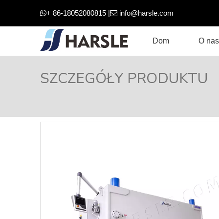
+ 86-18052080815 |
info@harsle.com


Dom
O nas
SZCZEGÓŁY PRODUKTU