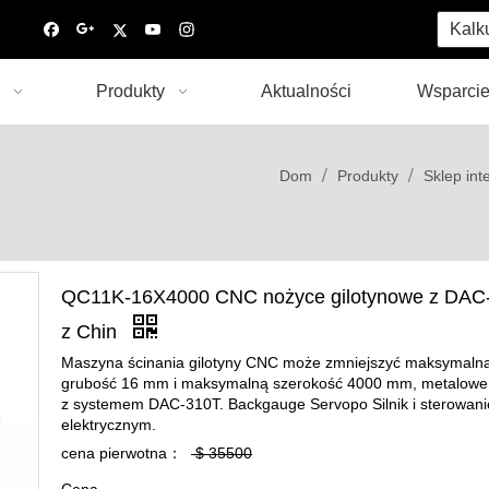
Kalk
Produkty
Aktualności
Wsparci
/
/
Dom
Produkty
Sklep int
QC11K-16X4000 CNC nożyce gilotynowe z DAC
z Chin
Maszyna ścinania gilotyny CNC może zmniejszyć maksymaln
grubość 16 mm i maksymalną szerokość 4000 mm, metalowe 
z systemem DAC-310T. Backgauge Servopo Silnik i sterowan
elektrycznym.
cena pierwotna：
$
35500