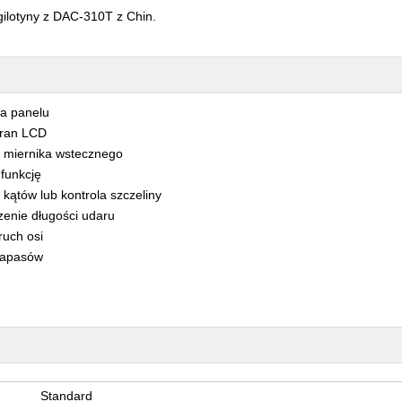
lotyny z DAC-310T z Chin.
a panelu
kran LCD
a miernika wstecznego
 funkcję
 kątów lub kontrola szczeliny
zenie długości udaru
ruch osi
zapasów
Standard