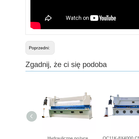
Poprzedni:
Zgadnij, że ci się podoba
30x3200 CNC
Hydrauliczne nożyce
QC11K-8X4000 C