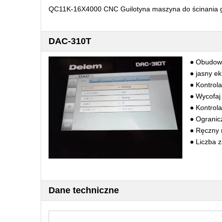
QC11K-16X4000 CNC Guilotyna maszyna do ścinania gi
DAC-310T
● Obudow
● jasny e
● Kontrol
● Wycofaj
● Kontrola
● Ogranic
● Ręczny 
● Liczba 
Dane techniczne