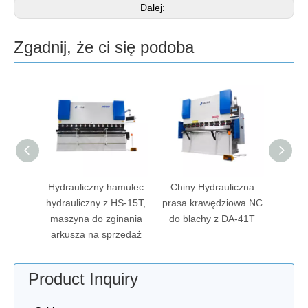
Dalej:
Zgadnij, że ci się podoba
prasa
Hydrauliczny hamulec
Chiny Hydrauliczna
a z
hydrauliczny z HS-15T,
prasa krawędziowa NC
tnym i
maszyna do zginania
do blachy z DA-41T
8P
arkusza na sprzedaż
Product Inquiry