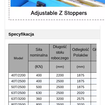
Specyfikacja
Długość
Siła
Odległość
Głębok
stołu
nominalna
Polaków
gardł
roboczego
Model
(KN)
(mm)
(mm)
(mm
40T/2200
400
2200
1875
230
40T/2500
400
2500
1875
230
50T/2500
500
2500
1875
230
63T/2500
630
2500
2020
250
63T/3200
360
3200
2575
250
80T/2500
800
2500
2020
300